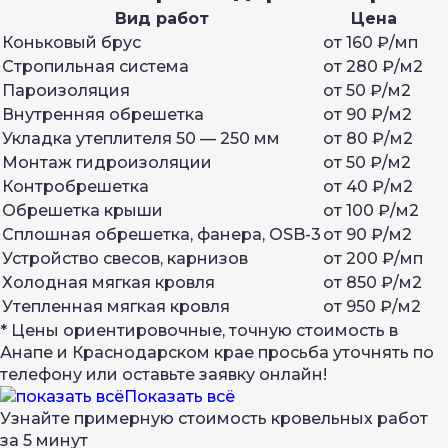
Вид работ
Цена
Коньковый брус
от 160 ₽/мп
Стропильная система
от 280 ₽/м2
Пароизоляция
от 50 ₽/м2
Внутренняя обрешетка
от 90 ₽/м2
Укладка утеплителя 50 — 250 мм
от 80 ₽/м2
Монтаж гидроизоляции
от 50 ₽/м2
Контробрешетка
от 40 ₽/м2
Обрешетка крыши
от 100 ₽/м2
Сплошная обрешетка, фанера, OSB-3
от 90 ₽/м2
Устройство свесов, карнизов
от 200 ₽/мп
Холодная мягкая кровля
от 850 ₽/м2
Утепленная мягкая кровля
от 950 ₽/м2
* Цены ориентировочные, точную стоимость в
Анапе и Краснодарском крае просьба уточнять по
телефону или оставьте заявку онлайн!
Показать всё
Узнайте примерную стоимость кровельных работ
за 5 минут