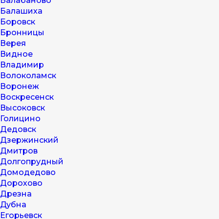
Балабаново
Балашиха
Боровск
Бронницы
Верея
Видное
Владимир
Волоколамск
Воронеж
Воскресенск
Высоковск
Голицино
Дедовск
Дзержинский
Дмитров
Долгопрудный
Домодедово
Дорохово
Дрезна
Дубна
Егорьевск