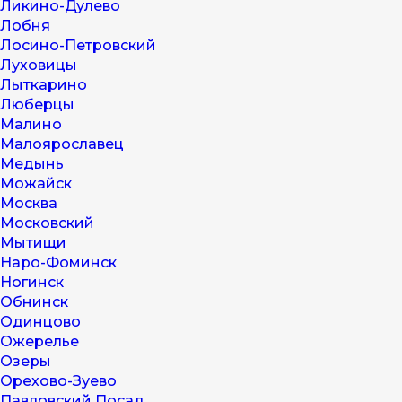
Ликино-Дулево
Лобня
Лосино-Петровский
Луховицы
Лыткарино
Люберцы
Малино
Малоярославец
Медынь
Можайск
Москва
Московский
Мытищи
Наро-Фоминск
Ногинск
Обнинск
Одинцово
Ожерелье
Озеры
Орехово-Зуево
Павловский Посад