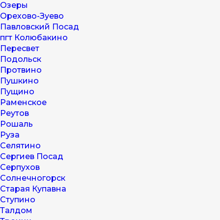
Озеры
Орехово-Зуево
Павловский Посад
пгт Колюбакино
Пересвет
Подольск
Протвино
Пушкино
Пущино
Раменское
Реутов
Рошаль
Руза
Селятино
Сергиев Посад
Серпухов
Солнечногорск
Старая Купавна
Ступино
Талдом