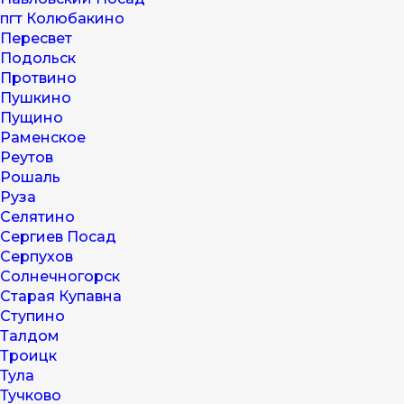
пгт Колюбакино
Пересвет
Подольск
Протвино
Пушкино
Пущино
Раменское
Реутов
Рошаль
Руза
Селятино
Сергиев Посад
Серпухов
Солнечногорск
Старая Купавна
Ступино
Талдом
Троицк
Тула
Тучково